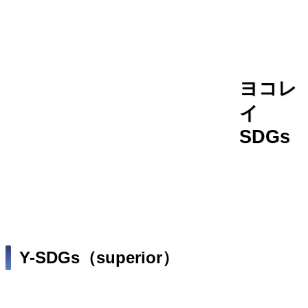
人を知る
福利厚生・資格手当
ヨコレ
イ
SDGs
ホーム
ヨコレイSDGs
Y-SDGs（superior）