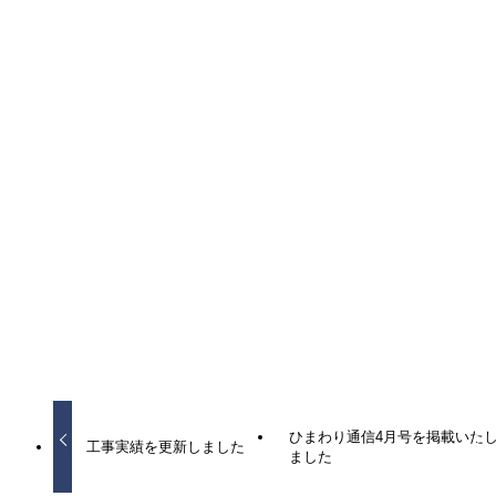
建通新聞社様に掲載されました広告です。
最新情報
ひまわり通信4月号を掲載いた
工事実績を更新しました
ました